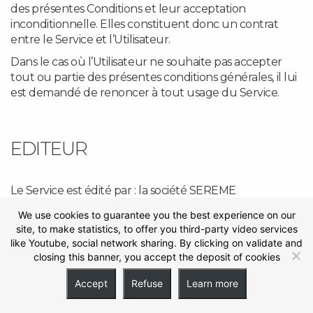
des présentes Conditions et leur acceptation
inconditionnelle. Elles constituent donc un contrat
entre le Service et l’Utilisateur.
Dans le cas où l’Utilisateur ne souhaite pas accepter
tout ou partie des présentes conditions générales, il lui
est demandé de renoncer à tout usage du Service.
EDITEUR
Le Service est édité par : la société SEREME
Adresse:
31 rue Gutenberg –
Z.I. La Marinière
We use cookies to guarantee you the best experience on our
Ville:
BONDOUFLE
site, to make statistics, to offer you third-party video services
Téléphone :
like Youtube, social network sharing. By clicking on validate and
+33 1 60 86 42 36
closing this banner, you accept the deposit of cookies
N° de SIRET :
30184917000024
Accept
Refuse
Learn more