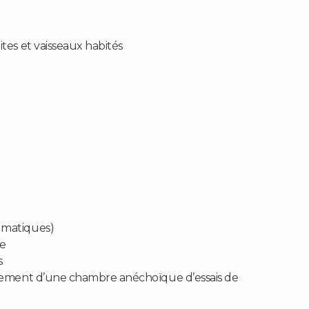
tes et vaisseaux habités
umatiques)
ie
s
ulement d’une chambre anéchoïque d’essais de